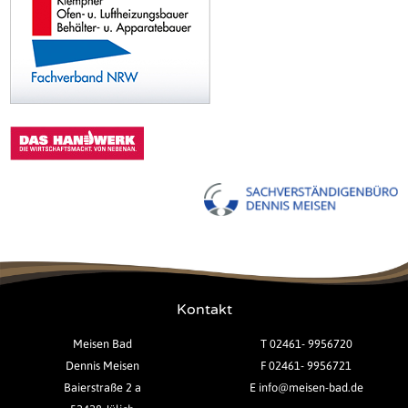
Kontakt
Meisen Bad
T 02461- 9956720
Dennis Meisen
F 02461- 9956721
Baierstraße 2 a
E
info@meisen-bad.de