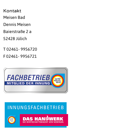
Kontakt
Meisen Bad
Dennis Meisen
Baierstraße 2 a
52428 Jülich
T 02461- 9956720
F 02461- 9956721