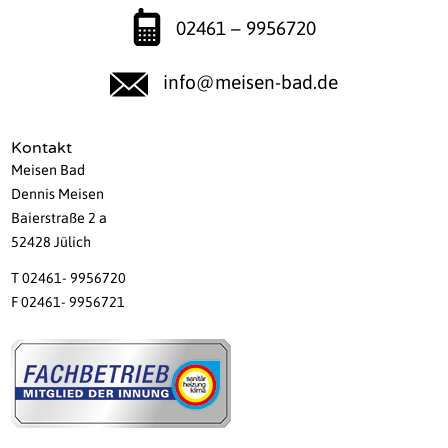
02461 – 9956720
info@meisen-bad.de
Kontakt
Meisen Bad
Dennis Meisen
Baierstraße 2 a
52428 Jülich
T 02461- 9956720
F 02461- 9956721