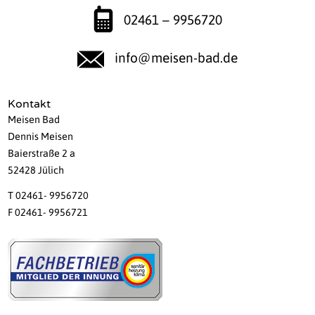
02461 – 9956720
info@meisen-bad.de
Kontakt
Meisen Bad
Dennis Meisen
Baierstraße 2 a
52428 Jülich
T 02461- 9956720
F 02461- 9956721